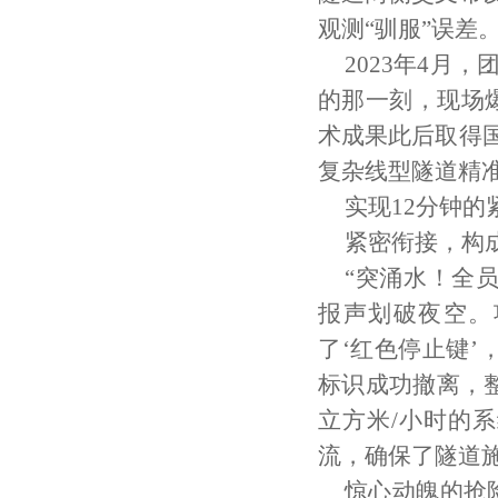
观测“驯服”误差
2023年4月
的那一刻，现场爆
术成果此后取得
复杂线型隧道精准
实现12分钟的
紧密衔接，构成
“突涌水！全员
报声划破夜空。
了‘红色停止键’
标识成功撤离，整
立方米/小时的
流，确保了隧道
惊心动魄的抢