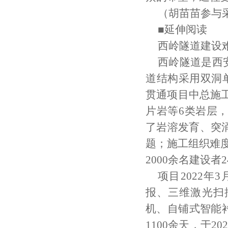
（胡苗苗参与
■延伸阅读
西岭隧道建设
西岭隧道是西
道结构采用双洞单
贯通项目中总施
片岩等6类岩层，
了岩溶发育、突
题；施工组织难度
2000余名建设
项目2022
报、三维激光扫
机、自铺式智能
1100余天，于2