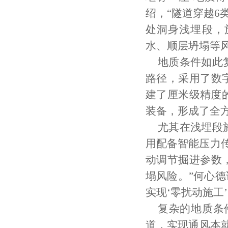
绍，“隧道穿越6
处洞身浅埋段，
水、顺层坍塌等风
地质条件如此
路径，采用了数
建了厘米级精度
装备，形成了全
尤其在浅埋段
用配备智能压力
动调节掘进参数
塌风险。”何心德
实现‘零扰动施工’
复杂的地质条
道，实现通风本就