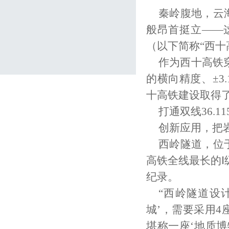
秦岭腹地，云
般昂首挺立——
（以下简称“西十
作为西十高铁穿
的横向精度、±3
十高铁建设取得
打通双线36.1
创新应用，把岩
西岭隧道，位
高铁全线最长的Ⅰ
纪录。
“西岭隧道设计
城’，需要采用4
堪称一座‘地质博